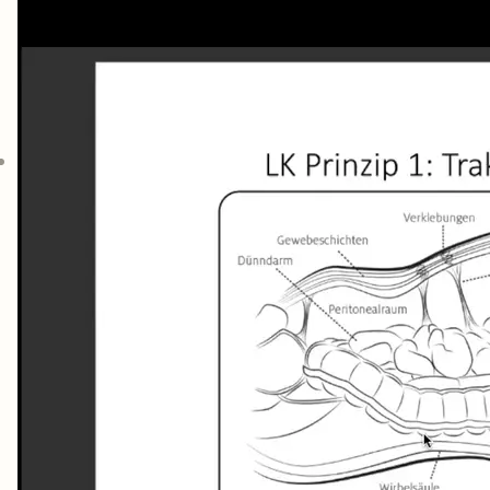
Über Narben
Beschwerden & Anwendung
Das Liedler-Konzept
Leitfaden für Kinder