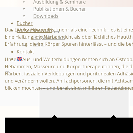
Ausbildung & Seminare
Publikationen & Bücher
Downloads
Bücher
Das Liedler-Konzept ist mehr als eine Technik – es ist ein
Wissensbereich
Eine Haltung, die Narben nicht als oberflächliches Hautt
Blog/Aktuelles
Erfahrung, die im Körper Spuren hinterlässt – und die be
FAQs
Kontakt
Unsere Aus- und Weiterbildungen richten sich an Osteopa
Hebammen, Masseure und Körpertherapeut:innen, die 
Narben, faszialen Verklebungen und peritonealen Adhäs
und verändern wollen. An Fachpersonen, die mit Achtsamk
blicken möchten – und bereit sind, mit ihren Patient:in