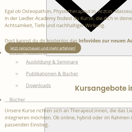
Egal ob Osteopath:in, Physiotherapeut:in, Ärzt:in, Masseu
In der Liedler-Academy findest du Kurse, die dich in dei
Achtsamkeit, Tiefe und nachhaltiger Wirkung.
Dort kannst du dir kostenlos das
Infovideo zur neuen 
Jetzt reinschauen und mehr erfahren!
Liedler-Academy
Ausbildung & Seminare
Publikationen & Bücher
Downloads
Kursangebote i
Bücher
Unsere Kurse richten sich an Therapeut:innen, die das Lie
integrieren möchten. Ob online, hybrid oder im Rahmen d
passenden Einstieg.