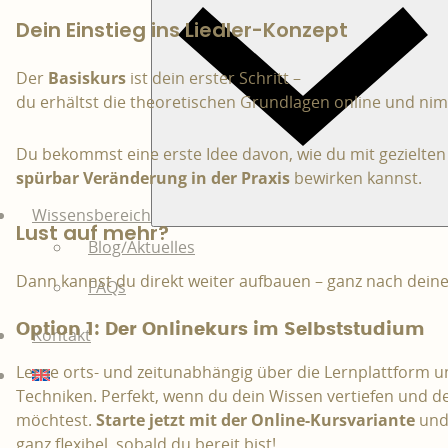
Dein Einstieg ins Liedler-Konzept
Der
Basiskurs
ist dein erster Schritt –
du erhältst die theoretischen Grundlagen online und ni
Du bekommst eine erste Idee davon, wie du mit gezielte
spürbar Veränderung in der Praxis
bewirken kannst.
Wissensbereich
Lust auf mehr?
Blog/Aktuelles
Dann kannst du direkt weiter aufbauen – ganz nach dein
FAQs
Option 1: Der Onlinekurs im Selbststudium
Kontakt
Lerne orts- und zeitunabhängig über die Lernplattform 
Techniken. Perfekt, wenn du dein Wissen vertiefen und d
möchtest.
Starte jetzt mit der Online-Kursvariante
und 
ganz flexibel, sobald du bereit bist!