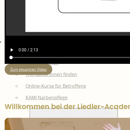
Behandlung
Behandlungen & Buchung
Kooperationen
Zum gesamten Video
Therapeut:innen finden
Online-Kurse für Betroffene
KAMI Narbenpflege
Willkommen bei der Liedler-Acad