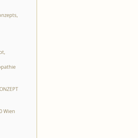
onzepts,
pt,
opathie
-KONZEPT
70 Wien