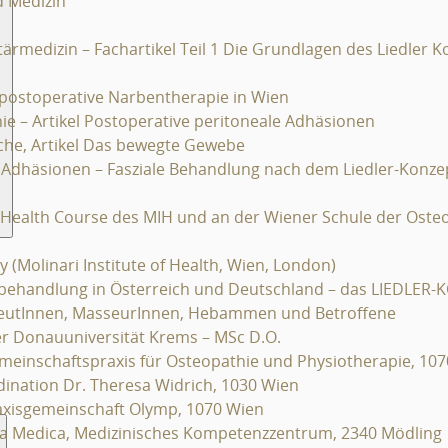
d Medizin
medizin – Fachartikel Teil 1 Die Grundlagen des Liedler K
postoperative Narbentherapie in Wien
hie – Artikel Postoperative peritoneale Adhäsionen
oche, Artikel Das bewegte Gewebe
e Adhäsionen – Fasziale Behandlung nach dem Liedler-Konze
Health Course des MIH und an der Wiener Schule der Oste
 (Molinari Institute of Health, Wien, London)
nbehandlung in Österreich und Deutschland – das LIEDLER
apeutInnen, MasseurInnen, Hebammen und Betroffene
er Donauuniversität Krems – MSc D.O.
 Gemeinschaftspraxis für Osteopathie und Physiotherapie, 10
Ordination Dr. Theresa Widrich, 1030 Wien
Praxisgemeinschaft Olymp, 1070 Wien
Villa Medica, Medizinisches Kompetenzzentrum, 2340 Mödling