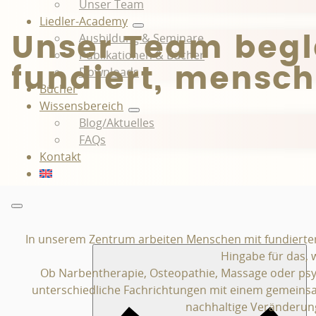
Unser Team
Liedler-Academy
Ausbildung & Seminare
Unser Team begle
Publikationen & Bücher
fundiert, mensc
Downloads
Bücher
Wissensbereich
Blog/Aktuelles
FAQs
Kontakt
In unserem Zentrum arbeiten Menschen mit fundierter
Hingabe für das, w
Ob Narbentherapie, Osteopathie, Massage oder psy
unterschiedliche Fachrichtungen mit einem gemeinsa
nachhaltige Veränderun