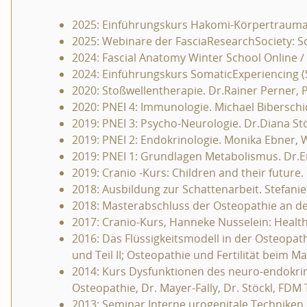
2025: Einführungskurs Hakomi-Körpertrauma
2025: Webinare der FasciaResearchSociety: S
2024: Fascial Anatomy Winter School Online /
2024: Einführungskurs SomaticExperiencing (
2020: Stoßwellentherapie. Dr.Rainer Perner,
2020: PNEI 4: Immunologie. Michael Bibersch
2019: PNEI 3: Psycho-Neurologie. Dr.Diana S
2019: PNEI 2: Endokrinologie. Monika Ebner,
2019: PNEI 1: Grundlagen Metabolismus. Dr.E
2019: Cranio -Kurs: Children and their future
2018: Ausbildung zur Schattenarbeit. Stefanie
2018: Masterabschluss der Osteopathie an d
2017: Cranio-Kurs, Hanneke Nusselein: Health o
2016: Das Flüssigkeitsmodell in der Osteopathi
und Teil II; Osteopathie und Fertilität beim
2014: Kurs Dysfunktionen des neuro-endokri
Osteopathie, Dr. Mayer-Fally, Dr. Stöckl, FDM 
2013: Seminar Interne urogenitale Techniken,