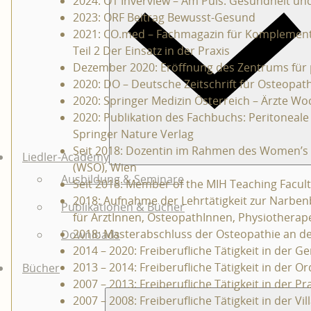
2024: Ö1 Inverview – Am Puls: Gesundheit un
2023: ORF Beitrag Bewusst-Gesund
2021: CO.med – Fachmagazin für Komplementär
Teil 2 Der Einsatz in der Praxis
Dezember 2020: Eröffnung des Zentrums für 
2020: DO – Deutsche Zeitschrift für Osteopat
2020: Springer Medizin Österreich – Ärzte W
2020: Publikation des Fachbuchs: Peritoneal
Springer Nature Verlag
Seit 2018: Dozentin im Rahmen des Women’s 
Liedler-Academy
(WSO), Wien
Ausbildung & Seminare
Seit 2018: Member of the MIH Teaching Faculty
2018: Aufnahme der Lehrtätigkeit zur Narbe
Publikationen & Bücher
für ÄrztInnen, OsteopathInnen, Physiother
2018: Masterabschluss der Osteopathie an d
Downloads
2014 – 2020: Freiberufliche Tätigkeit in der
2013 – 2014: Freiberufliche Tätigkeit in der 
Bücher
2007 – 2013: Freiberufliche Tätigkeit in der 
2007 – 2008: Freiberufliche Tätigkeit in der 