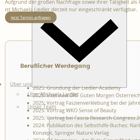
Aufgrund der großen Nachfrage sowie ihrer Tätigkeit als
ist Michaela Liedler derzeit nur eingeschränkt verfügbar.
Jetzt Termin anfragen
Beruflicher Werdegang
Über uns
2025: Gründung der Liedler-Academy
Über Michaela Liedler
2025: Interview ORF Guten Morgen Österreic
2025: Vortrag Faszienverklebung bei der Jahr
Unser Team
2025: Vortrag WKO Sense of Beauty
2025: Vortrag bei Fascia Research Congress 
2024: Publikation des Selbsthilfe-Buches: Na
Konzept, Springer Nature Verlag