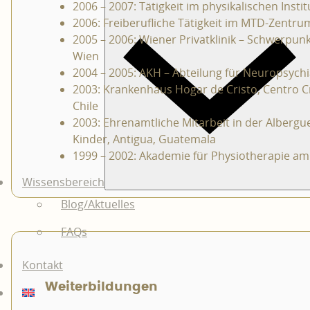
2006 – 2007: Tätigkeit im physikalischen Instit
2006: Freiberufliche Tätigkeit im MTD-Zentru
2005 – 2006: Wiener Privatklinik – Schwerpun
Wien
2004 – 2005: AKH – Abteilung für Neuropsychi
2003: Krankenhaus Hogar de Cristo, Centro Cr
Chile
2003: Ehrenamtliche Mitarbeit in der Alberg
Kinder, Antigua, Guatemala
1999 – 2002: Akademie für Physiotherapie a
Wissensbereich
Blog/Aktuelles
FAQs
Kontakt
Weiterbildungen