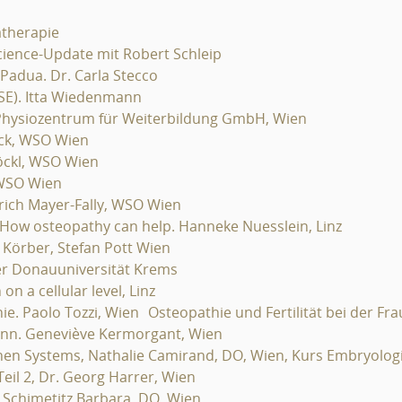
therapie
cience-Update mit Robert Schleip
 Padua. Dr. Carla Stecco
SE). Itta Wiedenmann
 Physiozentrum für Weiterbildung GmbH, Wien
ick, WSO Wien
töckl, WSO Wien
 WSO Wien
rich Mayer-Fally, WSO Wien
. How osteopathy can help. Hanneke Nuesslein, Linz
 Körber, Stefan Pott Wien
er Donauuniversität Krems
n a cellular level, Linz
e. Paolo Tozzi, Wien Osteopathie und Fertilität bei der Frau 
 Mann. Geneviève Kermorgant, Wien
nen Systems, Nathalie Camirand, DO, Wien, Kurs Embryolog
Teil 2, Dr. Georg Harrer, Wien
 Schimetitz Barbara, DO, Wien