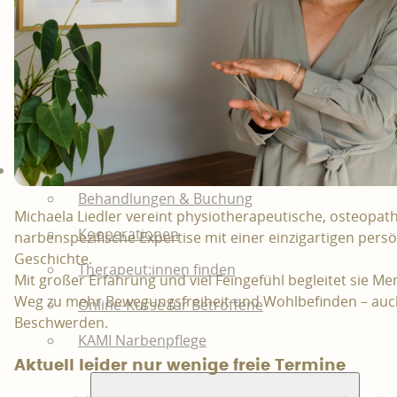
Behandlung
Behandlungen & Buchung
Michaela Liedler vereint physiotherapeutische, osteopat
Kooperationen
narbenspezifische Expertise mit einer einzigartigen pers
Geschichte.
Therapeut:innen finden
Mit großer Erfahrung und viel Feingefühl begleitet sie M
Weg zu mehr Bewegungsfreiheit und Wohlbefinden – auc
Online-Kurse für Betroffene
Beschwerden.
KAMI Narbenpflege
Aktuell leider nur wenige freie Termine