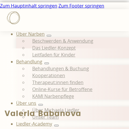
Zum Hauptinhalt springen
Zum Footer springen
Über Narben
Beschwerden & Anwendung
Das Liedler-Konzept
Leitfaden für Kinder
Behandlung
Behandlungen & Buchung
Kooperationen
Therapeut:innen finden
Online-Kurse für Betroffene
KAMI Narbenpflege
Über uns
Über Michaela Liedler
Valeria Babanova
Unser Team
Liedler-Academy